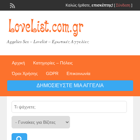
Καλώς ήρθατε,
επισκέπτης!
[
Σύνδεση
]
Aggelies Sex – Lovelist – Ερωτικές Αγγελίες
Αρχική
Κατηγορίες – Πόλεις
Όροι Χρήσης
GDPR
Επικοινωνία
ΔΗΜΟΣΙΕΎΣΤΕ ΜΙΑ ΑΓΓΕΛΊΑ