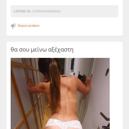
LISTING ID:
27358334A92BA562
Report problem
θα σου μείνω αξέχαστη