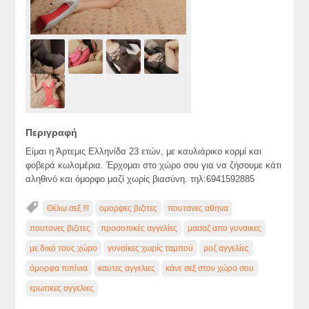
Περιγραφή
Είμαι η Άρτεμις Ελληνίδα 23 ετών, με καυλιάρικο κορμί και
φοβερά κωλομέρια. Έρχομαι στο χώρο σου για να ζήσουμε κάτι
αληθινό και όμορφο μαζί χωρίς βιασύνη. τηλ:6941592885
Θέλω σεξ !!!
ομορφες βιζιτες
πουτανες αθηνα
πουτανες βιζιτες
προσοπικές αγγελίες
μασαζ απο γυναικες
με δικό τους χώρο
γυναίκες χωρίς ταμπού
ροζ αγγελίες
όμορφα πιπίνια
καυτες αγγελιες
κάνε σεξ στον χώρο σου
ερωτικες αγγελιες