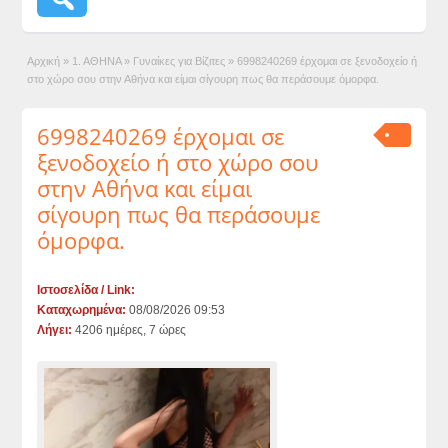
Αρχική
»
1. ΑΘΗΝΑ
»
Γυναίκες για Βίζιτες
»
6998240269 έρχομαι σε ξενοδοχείο ή
στο χώρο σου στην Αθήνα και είμαι σίγουρη πως θα περάσουμε όμορφα.
6998240269 έρχομαι σε
ξενοδοχείο ή στο χώρο σου
στην Αθήνα και είμαι
σίγουρη πως θα περάσουμε
όμορφα.
Ιστοσελίδα / Link:
Καταχωρημένα:
08/08/2026 09:53
Λήγει:
4206 ημέρες, 7 ώρες