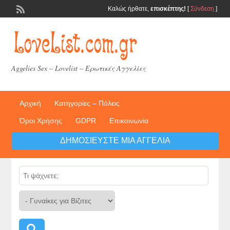
Καλώς ήρθατε,
επισκέπτης!
[
Σύνδεση
]
Aggelies Sex – Lovelist – Ερωτικές Αγγελίες
Αρχική
Κατηγορίες – Πόλεις
Όροι Χρήσης
GDPR
Επικοινωνία
ΔΗΜΟΣΙΕΎΣΤΕ ΜΙΑ ΑΓΓΕΛΊΑ