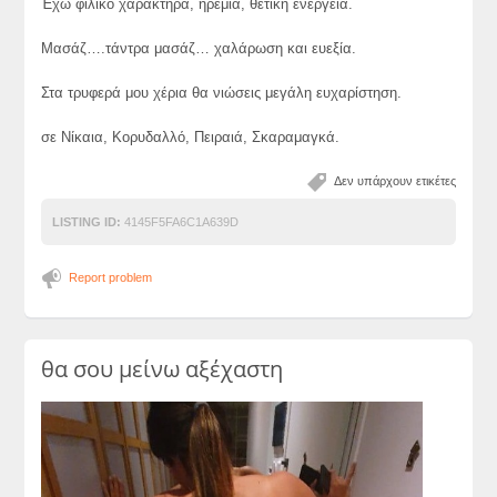
Έχω φιλικό χαρακτήρα, ηρεμία, θετική ενέργεια.
Μασάζ….τάντρα μασάζ… χαλάρωση και ευεξία.
Στα τρυφερά μου χέρια θα νιώσεις μεγάλη ευχαρίστηση.
σε Νίκαια, Κορυδαλλό, Πειραιά, Σκαραμαγκά.
Δεν υπάρχουν ετικέτες
LISTING ID:
4145F5FA6C1A639D
Report problem
θα σου μείνω αξέχαστη