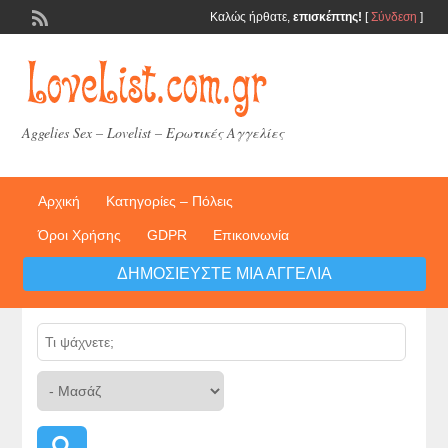
Καλώς ήρθατε,
επισκέπτης!
[
Σύνδεση
]
Aggelies Sex – Lovelist – Ερωτικές Αγγελίες
Αρχική
Κατηγορίες – Πόλεις
Όροι Χρήσης
GDPR
Επικοινωνία
ΔΗΜΟΣΙΕΎΣΤΕ ΜΙΑ ΑΓΓΕΛΊΑ