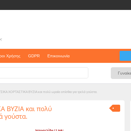
ς
ροι Χρήσης
GDPR
Επικοινωνία
ΙΚΑ ΧΟΡΤΑΣΤΙΚΑ ΒΥΖΙΑ και πολύ ωραία οπίσθια για τρελά γούστα.
Α ΒΥΖΙΑ και πολύ
ά γούστα.
Ιστοσελίδα / Link: