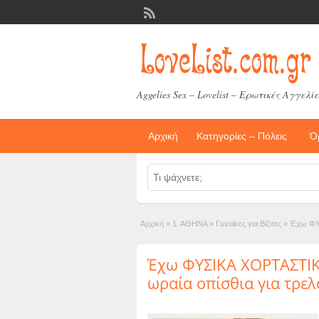
Aggelies Sex – Lovelist – Ερωτικές Αγγελίε
Αρχική
Κατηγορίες – Πόλεις
Ό
Αρχική
»
1. ΑΘΗΝΑ
»
Γυναίκες για Βίζιτες
»
Έχω ΦΥΣ
Έχω ΦΥΣΙΚΑ ΧΟΡΤΑΣΤΙΚ
ωραία οπίσθια για τρελ