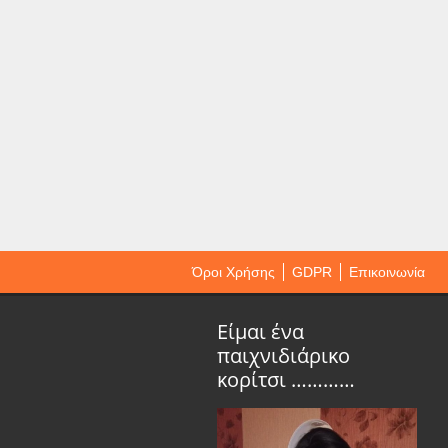
Όροι Χρήσης
GDPR
Επικοινωνία
Είμαι ένα
παιχνιδιάρικο
κορίτσι …………