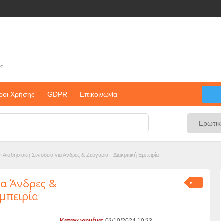
ς
ροι Χρήσης
GDPR
Επικοινωνία
»
Αισθησιακή Συνοδεία για Άνδρες & Ζευγάρια – Διακριτική Εμπειρία
ια Άνδρες &
Εμπειρία
Καταχωρημένα:
03/10/2024 10:33