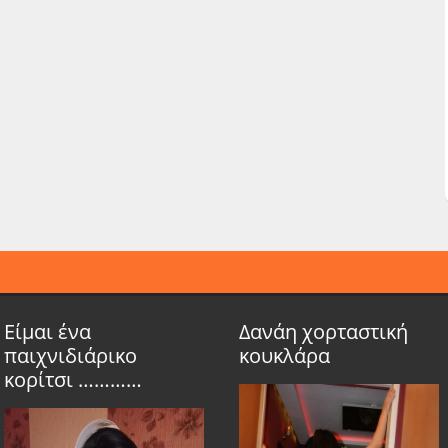
Είμαι ένα
Δανάη χορταστική
παιχνιδιάρικο
κουκλάρα
κορίτσι …………