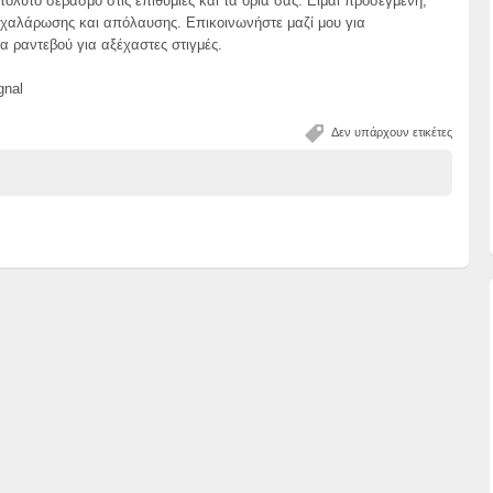
πόλυτο σεβασμό στις επιθυμίες και τα όρια σας. Είμαι προσεγμένη,
χαλάρωσης και απόλαυσης. Επικοινωνήστε μαζί μου για
α ραντεβού για αξέχαστες στιγμές.
gnal
Δεν υπάρχουν ετικέτες