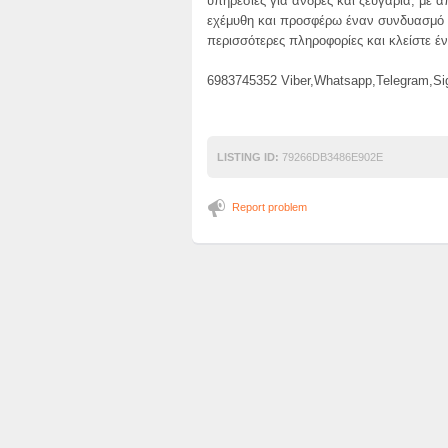
υπηρεσίες για άνδρες και ζευγάρια, με α
εχέμυθη και προσφέρω έναν συνδυασμό 
περισσότερες πληροφορίες και κλείστε έν
6983745352 Viber,Whatsapp,Telegram,Si
LISTING ID:
79266DB3486E902E
Report problem