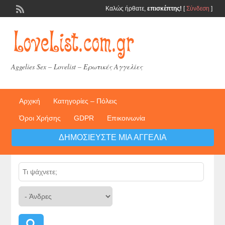
Καλώς ήρθατε,
επισκέπτης!
[
Σύνδεση
]
Aggelies Sex – Lovelist – Ερωτικές Αγγελίες
Αρχική
Κατηγορίες – Πόλεις
Όροι Χρήσης
GDPR
Επικοινωνία
ΔΗΜΟΣΙΕΎΣΤΕ ΜΙΑ ΑΓΓΕΛΊΑ