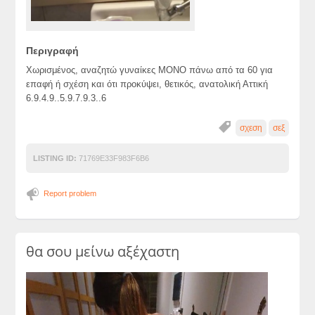
Περιγραφή
Χωρισμένος, αναζητώ γυναίκες ΜΟΝΟ πάνω από τα 60 για
επαφή ή σχέση και ότι προκύψει, θετικός, ανατολική Αττική
6.9.4.9..5.9.7.9.3..6
σχεση
σεξ
LISTING ID:
71769E33F983F6B6
Report problem
θα σου μείνω αξέχαστη