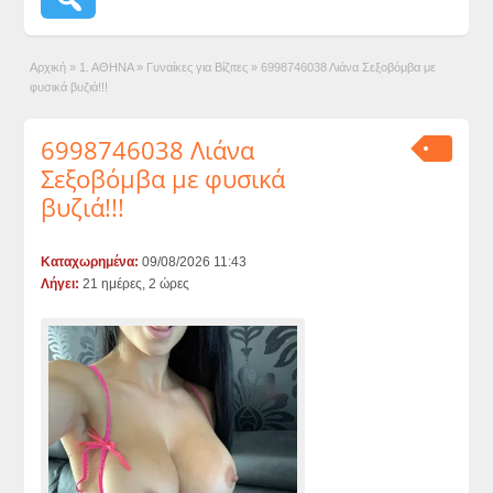
Αρχική
»
1. ΑΘΗΝΑ
»
Γυναίκες για Βίζιτες
»
6998746038 Λιάνα Σεξοβόμβα με
φυσικά βυζιά!!!
6998746038 Λιάνα
Σεξοβόμβα με φυσικά
βυζιά!!!
Καταχωρημένα:
09/08/2026 11:43
Λήγει:
21 ημέρες, 2 ώρες