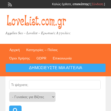
Καλώς ήρθατε,
επισκέπτης!
[
Σύνδεση
]
Aggelies Sex – Lovelist – Ερωτικές Αγγελίες
Αρχική
Κατηγορίες – Πόλεις
Όροι Χρήσης
GDPR
Επικοινωνία
ΔΗΜΟΣΙΕΎΣΤΕ ΜΙΑ ΑΓΓΕΛΊΑ