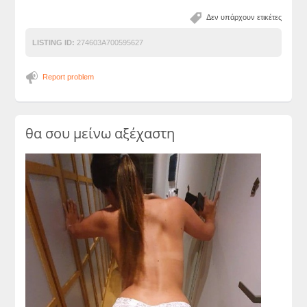
Δεν υπάρχουν ετικέτες
LISTING ID:
274603A700595627
Report problem
θα σου μείνω αξέχαστη