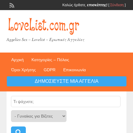
Καλώς ήρθατε,
επισκέπτης!
[
Σύνδεση
]
Aggelies Sex – Lovelist – Ερωτικές Αγγελίες
Αρχική
Κατηγορίες – Πόλεις
Όροι Χρήσης
GDPR
Επικοινωνία
ΔΗΜΟΣΙΕΎΣΤΕ ΜΙΑ ΑΓΓΕΛΊΑ