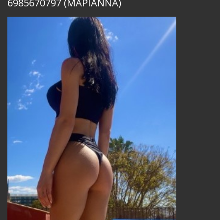
6985670797 (ΜΑΡΙΑΝΝΑ)