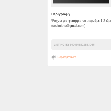
Περιγραφή
Ψάχνω μια φοιτήτρια να περνάμε 1-2 ώρε
(
sedimitris@gmail.com
)
LISTING ID:
562660E622B53D35
Report problem