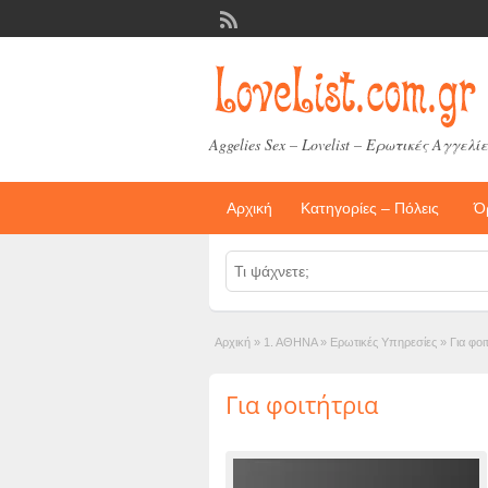
Aggelies Sex – Lovelist – Ερωτικές Αγγελίε
Αρχική
Κατηγορίες – Πόλεις
Ό
Αρχική
»
1. ΑΘΗΝΑ
»
Ερωτικές Υπηρεσίες
»
Για φοι
Για φοιτήτρια