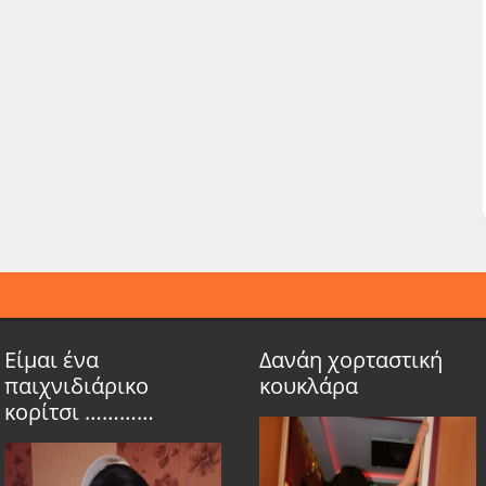
Είμαι ένα
Δανάη χορταστική
παιχνιδιάρικο
κουκλάρα
κορίτσι …………