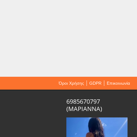
Όροι Χρήσης
GDPR
Επικοινωνία
6985670797
(ΜΑΡΙΑΝΝΑ)