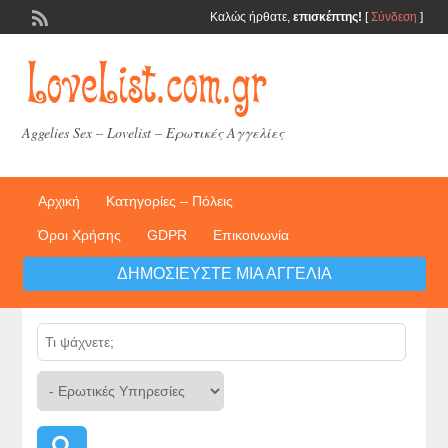
Καλώς ήρθατε,
επισκέπτης!
[
Σύνδεση
]
Aggelies Sex – Lovelist – Ερωτικές Αγγελίες
Αρχική
Κατηγορίες – Πόλεις
Όροι Χρήσης
GDPR
Επικοινωνία
ΔΗΜΟΣΙΕΎΣΤΕ ΜΙΑ ΑΓΓΕΛΊΑ