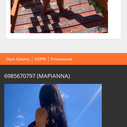
Όροι Χρήσης
GDPR
Επικοινωνία
6985670797 (ΜΑΡΙΑΝΝΑ)