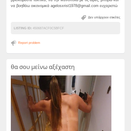
να βοηθάω οικονομικά
agelosxrist1978@gmail.com
ευχαριστώ
Δεν υπάρχουν ετικέτες
LISTING ID:
450687ACF0C5BFCF
Report problem
θα σου μείνω αξέχαστη