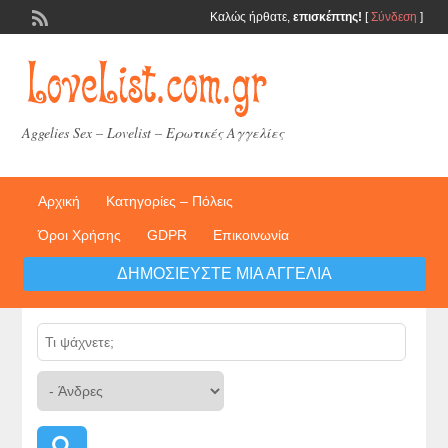
Καλώς ήρθατε,
επισκέπτης!
[
Σύνδεση
]
Aggelies Sex – Lovelist – Ερωτικές Αγγελίες
Αρχική
Κατηγορίες – Πόλεις
Όροι Χρήσης
GDPR
Επικοινωνία
ΔΗΜΟΣΙΕΎΣΤΕ ΜΙΑ ΑΓΓΕΛΊΑ