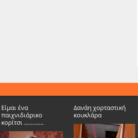
Είμαι ένα
Δανάη χορταστική
παιχνιδιάρικο
κουκλάρα
κορίτσι …………