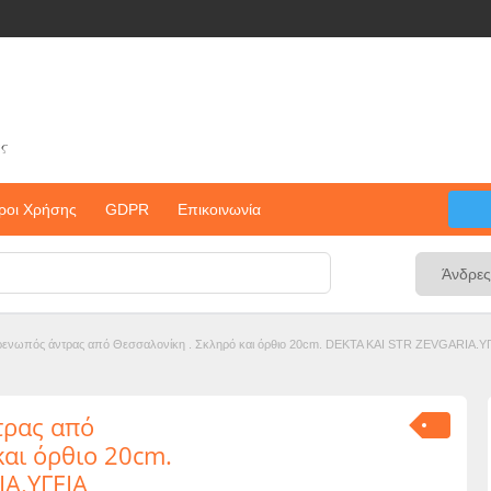
ς
ροι Χρήσης
GDPR
Επικοινωνία
ρρενωπός άντρας από Θεσσαλονίκη . Σκληρό και όρθιο 20cm. DEKTA KAI STR ZEVGARI
τρας από
και όρθιο 20cm.
A.ΥΓΕΙΑ