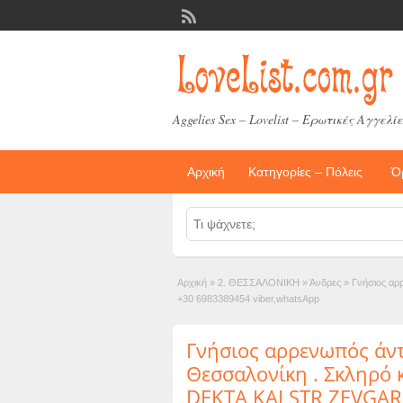
Aggelies Sex – Lovelist – Ερωτικές Αγγελίε
Αρχική
Κατηγορίες – Πόλεις
Ό
Αρχική
»
2. ΘΕΣΣΑΛΟΝΙΚΗ
»
Άνδρες
»
Γνήσιος α
+30 6983389454 viber,whatsApp
Γνήσιος αρρενωπός άν
Θεσσαλονίκη . Σκληρό 
DEKTA KAI STR ZEVGARI