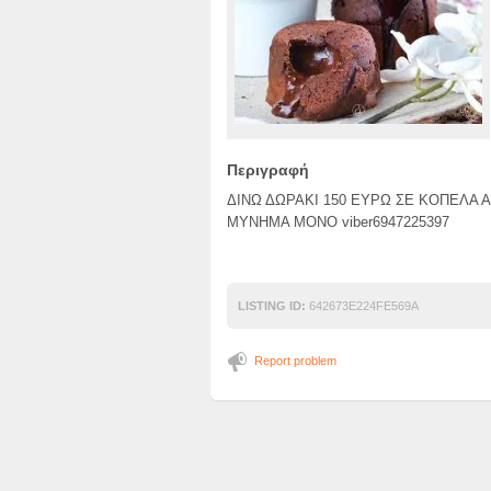
Περιγραφή
ΔΙΝΩ ΔΩΡΑΚΙ 150 ΕΥΡΩ ΣΕ ΚΟΠΕΛΑ
ΜΥΝΗΜΑ ΜΟΝΟ viber6947225397
LISTING ID:
642673E224FE569A
Report problem