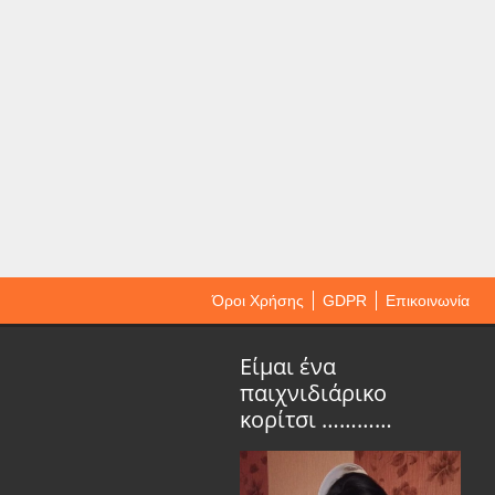
Όροι Χρήσης
GDPR
Επικοινωνία
Είμαι ένα
παιχνιδιάρικο
κορίτσι …………