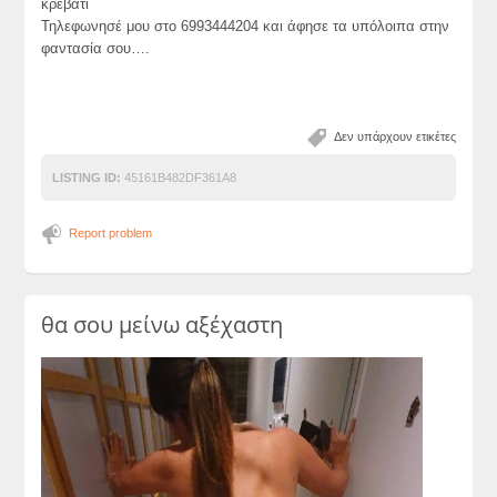
κρεβάτι
Τηλεφωνησέ μου στο 6993444204 και άφησε τα υπόλοιπα στην
φαντασία σου….
Δεν υπάρχουν ετικέτες
LISTING ID:
45161B482DF361A8
Report problem
θα σου μείνω αξέχαστη