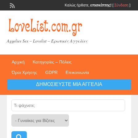
Καλώς ήρθατε,
επισκέπτης!
[
Σύνδεση
]
Aggelies Sex – Lovelist – Ερωτικές Αγγελίες
Αρχική
Κατηγορίες – Πόλεις
Όροι Χρήσης
GDPR
Επικοινωνία
ΔΗΜΟΣΙΕΎΣΤΕ ΜΙΑ ΑΓΓΕΛΊΑ