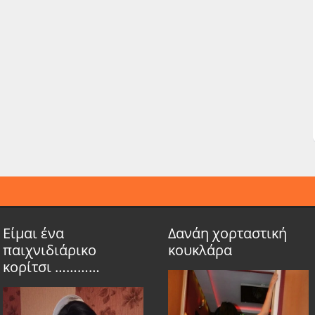
Είμαι ένα
Δανάη χορταστική
παιχνιδιάρικο
κουκλάρα
κορίτσι …………