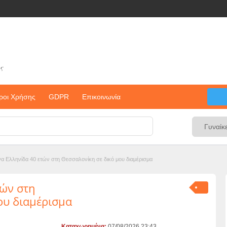
ς
ροι Χρήσης
GDPR
Επικοινωνία
να Ελληνίδα 40 ετών στη Θεσσαλονίκη σε δικό μου διαμέρισμα
τών στη
ου διαμέρισμα
Καταχωρημένα:
07/08/2026 23:43