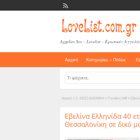
Aggelies Sex – Lovelist – Ερωτικές Αγγελίε
Αρχική
Κατηγορίες – Πόλεις
Ό
Αρχική
»
2. ΘΕΣΣΑΛΟΝΙΚΗ
»
Γυναίκες Milf
»
Εβελί
Εβελίνα Ελληνίδα 40 ε
Θεσσαλονίκη σε δικό μ