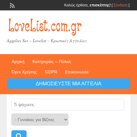
Καλώς ήρθατε,
επισκέπτης!
[
Σύνδεση
]
Aggelies Sex – Lovelist – Ερωτικές Αγγελίες
Αρχική
Κατηγορίες – Πόλεις
Όροι Χρήσης
GDPR
Επικοινωνία
ΔΗΜΟΣΙΕΎΣΤΕ ΜΙΑ ΑΓΓΕΛΊΑ