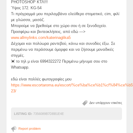
PHOTOSHOP ΚΤΛ!!!
Ύψος 172. KG-54
Τι πρόγραμμά μου περιλαμβάνει ελεύθερο στοματικό, cim, φιλί
με γλώσσα, μασάζ.
Μπορούμε να βρεθούμε στο χώρο σου ή σε ξενοδοχείο.
Προσφέρω και βιντεοκλήσεις, από εδώ —>
www.allmylinks.com/katerinaglika5
Δέχομαι και πολύωρα ραντεβού, κάνω και συνοδίες έξω. Σε
περιμένω να περάσουμε όμορφα και να ζήσουμε μοναδικές
στιγμές.
💓 το τηλ μ είναι 6994322272 Περιμένω μήνυμα σου στο
Whatsapp.
εδώ είναι πολλές φωτογραφίες μου
https://www.escortaroma.eu/escort/%ce%ba%ce%b1%cf%84%ce
23/
Δεν υπάρχουν ετικέτες
LISTING ID:
7356089B7DBB1E4E
Report problem