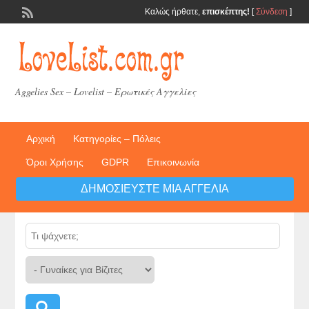
Καλώς ήρθατε,
επισκέπτης!
[
Σύνδεση
]
Aggelies Sex – Lovelist – Ερωτικές Αγγελίες
Αρχική
Κατηγορίες – Πόλεις
Όροι Χρήσης
GDPR
Επικοινωνία
ΔΗΜΟΣΙΕΎΣΤΕ ΜΙΑ ΑΓΓΕΛΊΑ