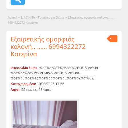
Αρχική
»
1. ΑΘΗΝΑ
»
Γυναίκες για Βίζιτες
»
Εξαιρετικής ομορφιάς καλονή.. ……
6994322272 Κατερίνα
Εξαιρετικής ομορφιάς
καλονή.. …… 6994322272
Κατερίνα
Ιστοσελίδα / Link:
%bf-%cf%87%cf%89%cf%81%ce%bf-
%ce%bc%ce%bf%cf%85-%ce%b1%ce%bd-
%ce%b8%ce%ad%ce%bb%ce%b5%ce%b9%cf%82/
Καταχωρημένα:
10/08/2026 17:56
Λήγει:
55 ημέρες, 23 ώρες