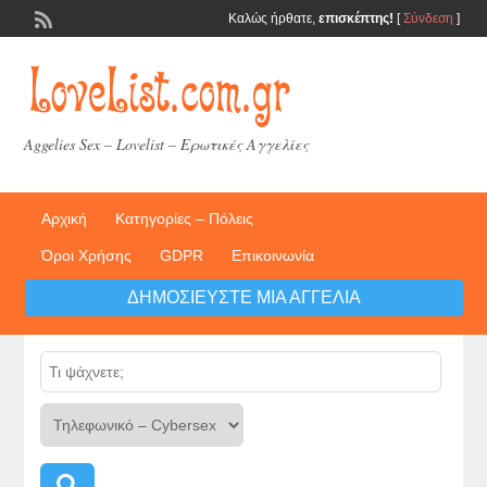
Καλώς ήρθατε,
επισκέπτης!
[
Σύνδεση
]
Aggelies Sex – Lovelist – Ερωτικές Αγγελίες
Αρχική
Κατηγορίες – Πόλεις
Όροι Χρήσης
GDPR
Επικοινωνία
ΔΗΜΟΣΙΕΎΣΤΕ ΜΙΑ ΑΓΓΕΛΊΑ