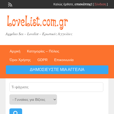
Καλώς ήρθατε,
επισκέπτης!
[
Σύνδεση
]
Aggelies Sex – Lovelist – Ερωτικές Αγγελίες
Αρχική
Κατηγορίες – Πόλεις
Όροι Χρήσης
GDPR
Επικοινωνία
ΔΗΜΟΣΙΕΎΣΤΕ ΜΙΑ ΑΓΓΕΛΊΑ