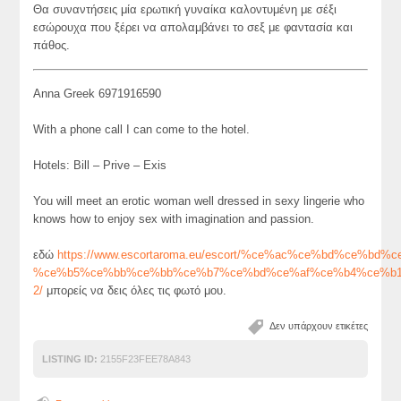
Θα συναντήσεις μία ερωτική γυναίκα καλοντυμένη με σέξι
εσώρουχα που ξέρει να απολαμβάνει το σεξ με φαντασία και
πάθος.
Anna Greek 6971916590
With a phone call I can come to the hotel.
Hotels: Bill – Prive – Exis
You will meet an erotic woman well dressed in sexy lingerie who
knows how to enjoy sex with imagination and passion.
εδώ
https://www.escortaroma.eu/escort/%ce%ac%ce%bd%ce%bd%c
%ce%b5%ce%bb%ce%bb%ce%b7%ce%bd%ce%af%ce%b4%ce%b1
2/
μπορείς να δεις όλες τις φωτό μου.
Δεν υπάρχουν ετικέτες
LISTING ID:
2155F23FEE78A843