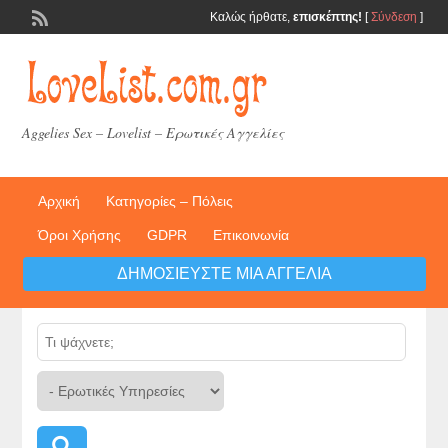
Καλώς ήρθατε,
επισκέπτης!
[
Σύνδεση
]
Aggelies Sex – Lovelist – Ερωτικές Αγγελίες
Αρχική
Κατηγορίες – Πόλεις
Όροι Χρήσης
GDPR
Επικοινωνία
ΔΗΜΟΣΙΕΎΣΤΕ ΜΙΑ ΑΓΓΕΛΊΑ