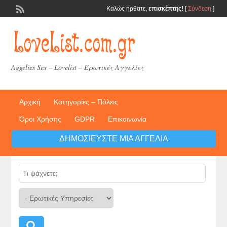
Καλώς ήρθατε,
επισκέπτης!
[
Σύνδεση
]
Aggelies Sex – Lovelist – Ερωτικές Αγγελίες
Αρχική
Κατηγορίες – Πόλεις
Όροι Χρήσης
GDPR
Επικοινωνία
ΔΗΜΟΣΙΕΎΣΤΕ ΜΙΑ ΑΓΓΕΛΊΑ