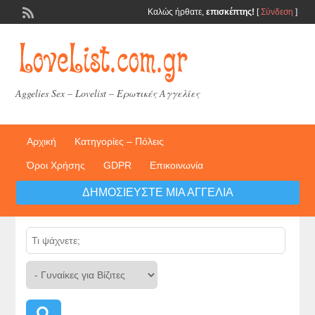
Καλώς ήρθατε,
επισκέπτης!
[
Σύνδεση
]
Aggelies Sex – Lovelist – Ερωτικές Αγγελίες
Αρχική
Κατηγορίες – Πόλεις
Όροι Χρήσης
GDPR
Επικοινωνία
ΔΗΜΟΣΙΕΎΣΤΕ ΜΙΑ ΑΓΓΕΛΊΑ