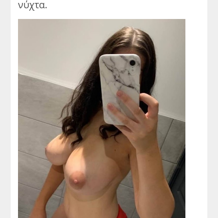
νύχτα.