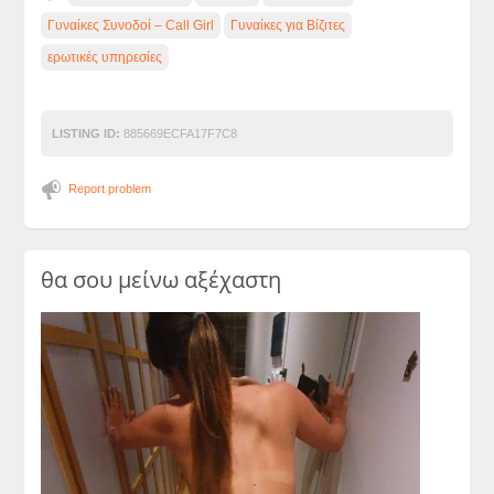
Γυναίκες Συνοδοί – Call Girl
Γυναίκες για Βίζιτες
ερωτικές υπηρεσίες
LISTING ID:
885669ECFA17F7C8
Report problem
θα σου μείνω αξέχαστη