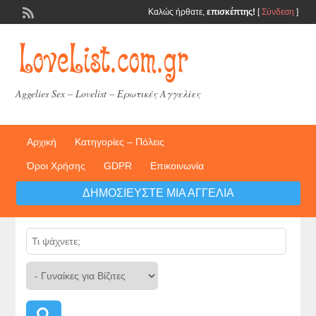
Καλώς ήρθατε,
επισκέπτης!
[
Σύνδεση
]
Aggelies Sex – Lovelist – Ερωτικές Αγγελίες
Αρχική
Κατηγορίες – Πόλεις
Όροι Χρήσης
GDPR
Επικοινωνία
ΔΗΜΟΣΙΕΎΣΤΕ ΜΙΑ ΑΓΓΕΛΊΑ