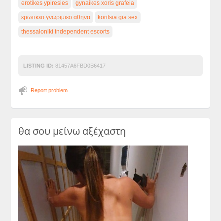
erotikes ypiresies
gynaikes xoris grafeia
ερωτικεσ γνωριμιεσ αθηνα
koritsia gia sex
thessaloniki independent escorts
LISTING ID:
81457A6FBD0B6417
Report problem
θα σου μείνω αξέχαστη