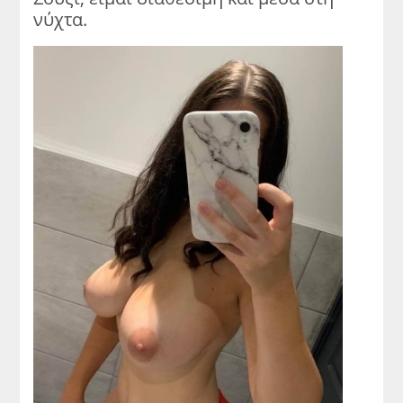
νύχτα.