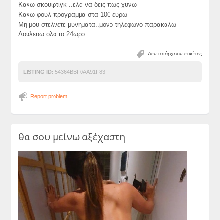
Κανω σκουιρτιγκ ..ελα να δεις πως χυνω
Κανω φουλ προγραμμα στα 100 ευρω
Μη μου στελνετε μυνηματα..μονο τηλεφωνο παρακαλω
Δουλευω ολο το 24ωρο
Δεν υπάρχουν ετικέτες
LISTING ID:
54364BBF0AA91F83
Report problem
θα σου μείνω αξέχαστη