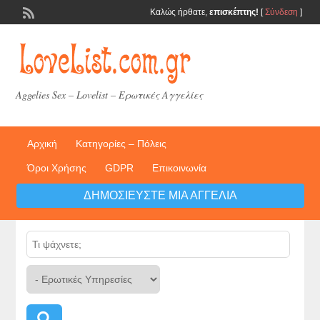
Καλώς ήρθατε,
επισκέπτης!
[
Σύνδεση
]
Aggelies Sex – Lovelist – Ερωτικές Αγγελίες
Αρχική
Κατηγορίες – Πόλεις
Όροι Χρήσης
GDPR
Επικοινωνία
ΔΗΜΟΣΙΕΎΣΤΕ ΜΙΑ ΑΓΓΕΛΊΑ