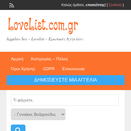
Καλώς ήρθατε,
επισκέπτης!
[
Σύνδεση
]
Aggelies Sex – Lovelist – Ερωτικές Αγγελίες
Αρχική
Κατηγορίες – Πόλεις
Όροι Χρήσης
GDPR
Επικοινωνία
ΔΗΜΟΣΙΕΎΣΤΕ ΜΙΑ ΑΓΓΕΛΊΑ