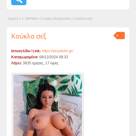
Αρχική
»
1. ΑΘΗΝΑ
»
Γυναίκες Βυζαρούδες
»
Κούκλα σεξ
Κούκλα σεξ
Ιστοσελίδα / Link:
https://sexydolls.gr/
Καταχωρημένα:
08/12/2024 08:32
Λήγει:
3835 ημέρες, 17 ώρες