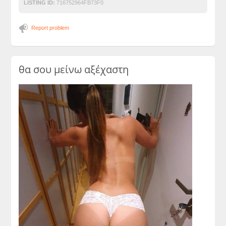
LISTING ID:
716752964FB73F0
Report problem
θα σου μείνω αξέχαστη