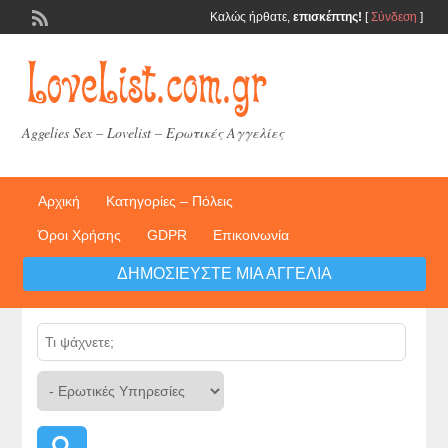
Καλώς ήρθατε,
επισκέπτης!
[
Σύνδεση
]
Aggelies Sex – Lovelist – Ερωτικές Αγγελίες
Αρχική
Κατηγορίες – Πόλεις
Όροι Χρήσης
GDPR
Επικοινωνία
ΔΗΜΟΣΙΕΎΣΤΕ ΜΙΑ ΑΓΓΕΛΊΑ