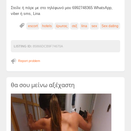
Στείλε ή πάρε με στο τηλέφωνό μου 6992748365 WhatsApp,
viber ή sms, Lina
escort
hotels
έρωτας
σεξ
lina
sex
Sex dating
LISTING ID:
85866DCB9F74670A
Report problem
θα σου μείνω αξέχαστη