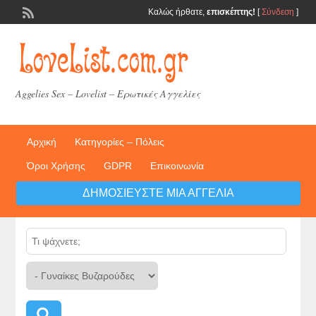
Καλώς ήρθατε,
επισκέπτης!
[
Σύνδεση
]
Aggelies Sex – Lovelist – Ερωτικές Αγγελίες
Αρχική
Κατηγορίες – Πόλεις
Όροι Χρήσης
GDPR
Επικοινωνία
ΔΗΜΟΣΙΕΎΣΤΕ ΜΙΑ ΑΓΓΕΛΊΑ