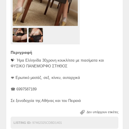
Περιγραφή
💝 Ήρα Ελληνίδα 30χρονη κουκλίτσα με πιασίματα και
ΦΥΣΙΚΟ ΠΑΝΕΜΟΡΦΟ ΣΤΗΘΟΣ
💋 Ερωτικό μασάζ, σεξ, κίνκυ, αυταρχικά
☎ 6997587189
Σε ξενοδοχεία της Αθήνας και του Πειραιά
Δεν υπάρχουν ετικέτες
LISTING ID:
97462325CDBD1401