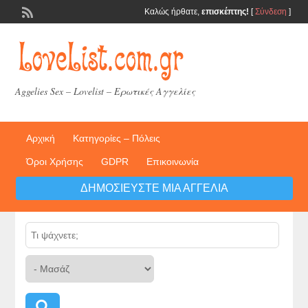
Καλώς ήρθατε,
επισκέπτης!
[
Σύνδεση
]
Aggelies Sex – Lovelist – Ερωτικές Αγγελίες
Αρχική
Κατηγορίες – Πόλεις
Όροι Χρήσης
GDPR
Επικοινωνία
ΔΗΜΟΣΙΕΎΣΤΕ ΜΙΑ ΑΓΓΕΛΊΑ