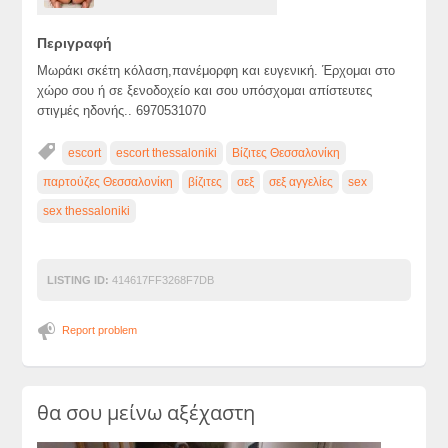
Περιγραφή
Μωράκι σκέτη κόλαση,πανέμορφη και ευγενική. Έρχομαι στο
χώρο σου ή σε ξενοδοχείο και σου υπόσχομαι απίστευτες
στιγμές ηδονής.. 6970531070
escort
escort thessaloniki
Βίζιτες Θεσσαλονίκη
παρτούζες Θεσσαλονίκη
βίζιτες
σεξ
σεξ αγγελίες
sex
sex thessaloniki
LISTING ID:
414617FF3268F7DB
Report problem
θα σου μείνω αξέχαστη