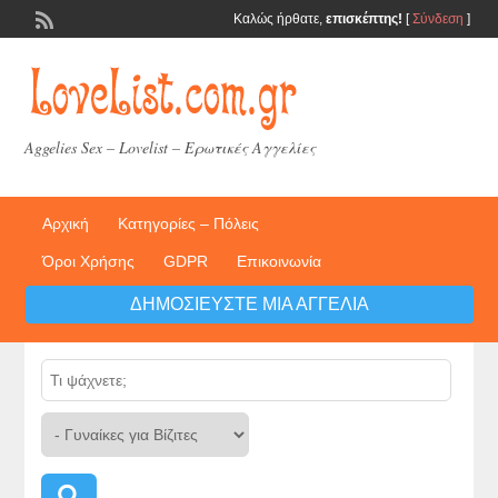
Καλώς ήρθατε,
επισκέπτης!
[
Σύνδεση
]
Aggelies Sex – Lovelist – Ερωτικές Αγγελίες
Αρχική
Κατηγορίες – Πόλεις
Όροι Χρήσης
GDPR
Επικοινωνία
ΔΗΜΟΣΙΕΎΣΤΕ ΜΙΑ ΑΓΓΕΛΊΑ