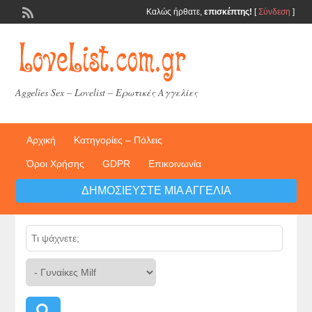
Καλώς ήρθατε,
επισκέπτης!
[
Σύνδεση
]
Aggelies Sex – Lovelist – Ερωτικές Αγγελίες
Αρχική
Κατηγορίες – Πόλεις
Όροι Χρήσης
GDPR
Επικοινωνία
ΔΗΜΟΣΙΕΎΣΤΕ ΜΙΑ ΑΓΓΕΛΊΑ