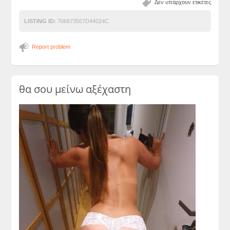
Δεν υπάρχουν ετικέτες
LISTING ID:
706673567D44024C
Report problem
θα σου μείνω αξέχαστη