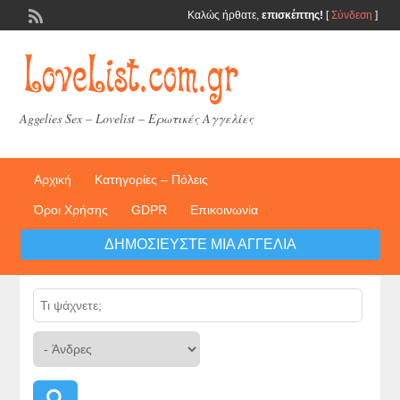
Καλώς ήρθατε,
επισκέπτης!
[
Σύνδεση
]
Aggelies Sex – Lovelist – Ερωτικές Αγγελίες
Αρχική
Κατηγορίες – Πόλεις
Όροι Χρήσης
GDPR
Επικοινωνία
ΔΗΜΟΣΙΕΎΣΤΕ ΜΙΑ ΑΓΓΕΛΊΑ