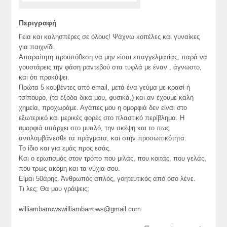
Περιγραφή
Γεια και καλησπέρες σε όλους! Ψάχνω κοπέλες και γυναίκες
για παιχνίδι.
Απαραίτητη προϋπόθεση να μην είσαι επαγγελματίας, παρά να
γουστάρεις την φάση ραντεβού στα τυφλά με έναν , άγνωστο,
και ότι προκύψει.
Πρώτα 5 κουβέντες από email, μετά ένα γεύμα με κρασί ή
τσίπουρο, (τα έξοδα δικά μου, φυσικά,) και αν έχουμε καλή
χημεία, προχωράμε. Αγάπες μου η ομορφιά δεν είναι στο
εξωτερικό και μερικές φορές στο πλαστικό περίβλημα. Η
ομορφιά υπάρχει στο μυαλό, την σκέψη και το πως
αντιλαμβάνεσθε τα πράγματα, και στην προσωπικότητα.
Το ίδιο και για εμάς προς εσάς.
Και ο ερωτισμός στον τρόπο που μιλάς, που κοιτάς, που γελάς,
που τρως ακόμη και τα νύχια σου.
Είμαι 50άρης. Άνθρωπός απλός, γοητευτικός από όσο λένε.
Τι λες; Θα μου γράψεις;
williambarrowswilliambarrows@gmail.com