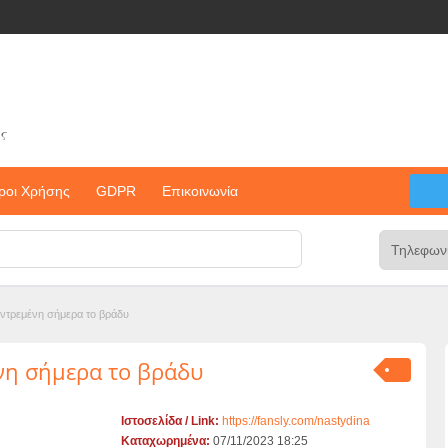
ς
ροι Χρήσης
GDPR
Επικοινωνία
ντρεμένη σήμερα το βράδυ
νη σήμερα το βράδυ
Ιστοσελίδα / Link:
https://fansly.com/nastydina
Καταχωρημένα:
07/11/2023 18:25