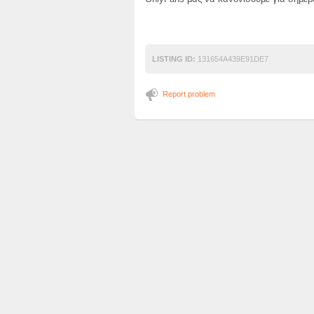
LISTING ID:
131654A439E91DE7
Report problem