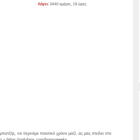
Λήγει:
3440 ημέρες, 19 ώρες
πατζής, να περνάμε ποιοτικό χρόνο μαζί, ας μας στείλει στο
 » https://onlyfans.com/hornygreeks