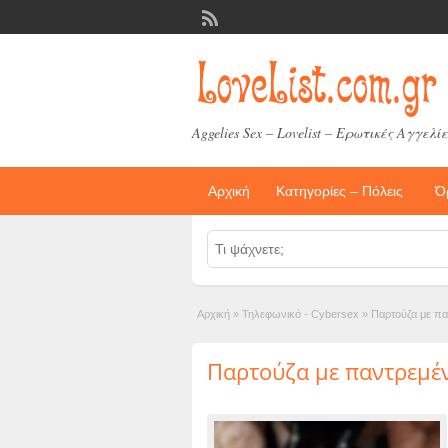
Aggelies Sex – Lovelist – Ερωτικές Αγγελίε
Αρχική
Κατηγορίες – Πόλεις
Ό
Αρχική
»
Τηλεφωνικό - Cybersex
»
Παρτούζα με πα
Παρτούζα με παντρεμέ