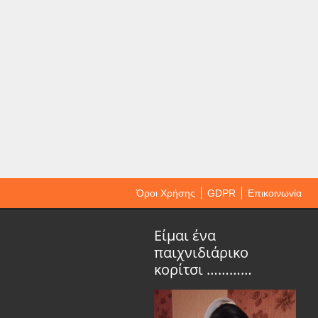
Όροι Χρήσης
GDPR
Επικοινωνία
Είμαι ένα
παιχνιδιάρικο
κορίτσι …………