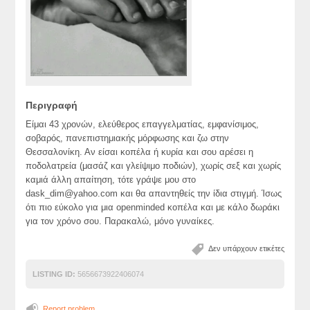
Περιγραφή
Είμαι 43 χρονών, ελεύθερος επαγγελματίας, εμφανίσιμος,
σοβαρός, πανεπιστημιακής μόρφωσης και ζω στην
Θεσσαλονίκη. Αν είσαι κοπέλα ή κυρία και σου αρέσει η
ποδολατρεία (μασάζ και γλείψιμο ποδιών), χωρίς σεξ και χωρίς
καμιά άλλη απαίτηση, τότε γράψε μου στο
dask_dim@yahoo.com
και θα απαντηθείς την ίδια στιγμή. Ίσως
ότι πιο εύκολο για μια openminded κοπέλα και με κάλο δωράκι
για τον χρόνο σου. Παρακαλώ, μόνο γυναίκες.
Δεν υπάρχουν ετικέτες
LISTING ID:
5656673922406074
Report problem