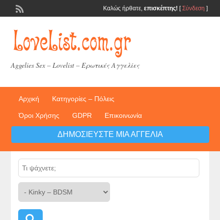
Καλώς ήρθατε,
επισκέπτης!
[
Σύνδεση
]
Aggelies Sex – Lovelist – Ερωτικές Αγγελίες
Αρχική
Κατηγορίες – Πόλεις
Όροι Χρήσης
GDPR
Επικοινωνία
ΔΗΜΟΣΙΕΎΣΤΕ ΜΙΑ ΑΓΓΕΛΊΑ