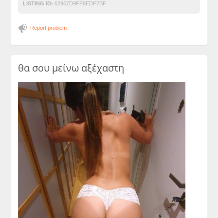
LISTING ID:
62967D9FF8EDF7BF
Report problem
θα σου μείνω αξέχαστη