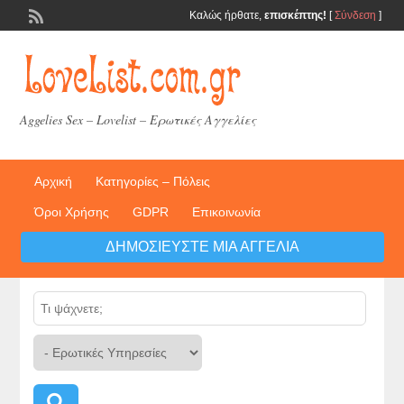
Καλώς ήρθατε,
επισκέπτης!
[
Σύνδεση
]
Aggelies Sex – Lovelist – Ερωτικές Αγγελίες
Αρχική
Κατηγορίες – Πόλεις
Όροι Χρήσης
GDPR
Επικοινωνία
ΔΗΜΟΣΙΕΎΣΤΕ ΜΙΑ ΑΓΓΕΛΊΑ