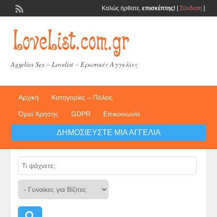
Καλώς ήρθατε,
επισκέπτης!
[
Σύνδεση
]
Aggelies Sex – Lovelist – Ερωτικές Αγγελίες
Αρχική
Κατηγορίες – Πόλεις
Όροι Χρήσης
GDPR
Επικοινωνία
ΔΗΜΟΣΙΕΎΣΤΕ ΜΙΑ ΑΓΓΕΛΊΑ