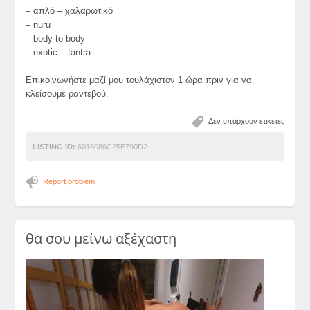
– απλό – χαλαρωτικό
– nuru
– body to body
– exotic – tantra
Επικοινωνήστε μαζί μου τουλάχιστον 1 ώρα πριν για να
κλείσουμε ραντεβού.
Δεν υπάρχουν ετικέτες
LISTING ID:
6016086C25E790D2
Report problem
θα σου μείνω αξέχαστη