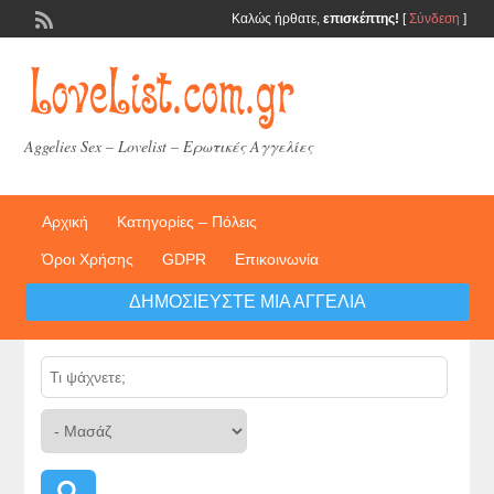
Καλώς ήρθατε,
επισκέπτης!
[
Σύνδεση
]
Aggelies Sex – Lovelist – Ερωτικές Αγγελίες
Αρχική
Κατηγορίες – Πόλεις
Όροι Χρήσης
GDPR
Επικοινωνία
ΔΗΜΟΣΙΕΎΣΤΕ ΜΙΑ ΑΓΓΕΛΊΑ