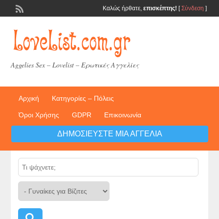
Καλώς ήρθατε,
επισκέπτης!
[
Σύνδεση
]
Aggelies Sex – Lovelist – Ερωτικές Αγγελίες
Αρχική
Κατηγορίες – Πόλεις
Όροι Χρήσης
GDPR
Επικοινωνία
ΔΗΜΟΣΙΕΎΣΤΕ ΜΙΑ ΑΓΓΕΛΊΑ