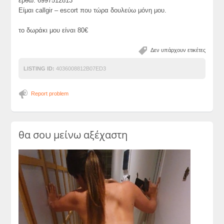
έρθω. 6997512813
Είμαι callgir – escort που τώρα δουλεύω μόνη μου.
το δωράκι μου είναι 80€
Δεν υπάρχουν ετικέτες
LISTING ID:
4036008812B07ED3
Report problem
θα σου μείνω αξέχαστη