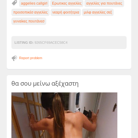
aggelies callgirl
Ερωτικες αγγελίες
αγγελίες για πουτάνες
προσοπικέσ αγγελίες
νεαρή φοιτήτρια
μιλφ αγγελίες σεξ
γυναίκες πουτάνεσ
LISTING ID:
9265CF69ACEC58C4
Report problem
θα σου μείνω αξέχαστη