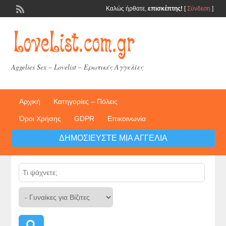
Καλώς ήρθατε,
επισκέπτης!
[
Σύνδεση
]
Aggelies Sex – Lovelist – Ερωτικές Αγγελίες
Αρχική
Κατηγορίες – Πόλεις
Όροι Χρήσης
GDPR
Επικοινωνία
ΔΗΜΟΣΙΕΎΣΤΕ ΜΙΑ ΑΓΓΕΛΊΑ