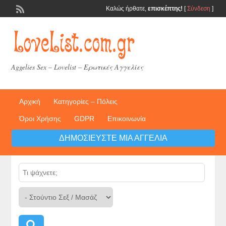
Καλώς ήρθατε,
επισκέπτης!
[
Σύνδεση
]
Aggelies Sex – Lovelist – Ερωτικές Αγγελίες
Αρχική
Κατηγορίες – Πόλεις
Όροι Χρήσης
GDPR
Επικοινωνία
ΔΗΜΟΣΙΕΎΣΤΕ ΜΙΑ ΑΓΓΕΛΊΑ