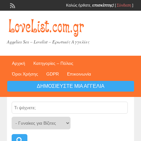
Καλώς ήρθατε,
επισκέπτης!
[
Σύνδεση
]
Aggelies Sex – Lovelist – Ερωτικές Αγγελίες
Αρχική
Κατηγορίες – Πόλεις
Όροι Χρήσης
GDPR
Επικοινωνία
ΔΗΜΟΣΙΕΎΣΤΕ ΜΙΑ ΑΓΓΕΛΊΑ