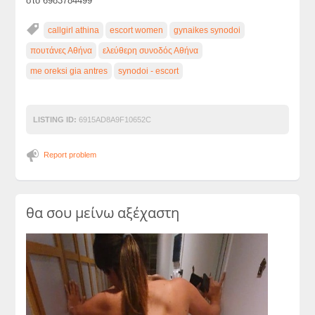
στο 6983784499
callgirl athina
escort women
gynaikes synodoi
πουτάνες Αθήνα
ελεύθερη συνοδός Αθήνα
me oreksi gia antres
synodoi - escort
LISTING ID:
6915AD8A9F10652C
Report problem
θα σου μείνω αξέχαστη