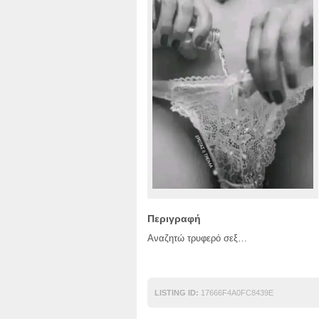
Περιγραφή
Αναζητώ τρυφερό σεξ…
LISTING ID:
17666F4A0FC8439E