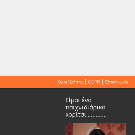
Όροι Χρήσης
GDPR
Επικοινωνία
Είμαι ένα
παιχνιδιάρικο
κορίτσι …………