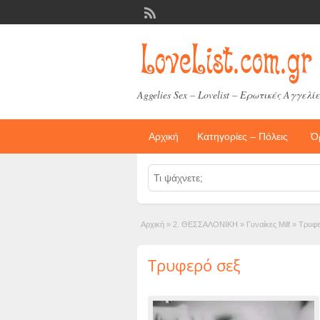
Aggelies Sex – Lovelist – Ερωτικές Αγγελίε
Αρχική
Κατηγορίες – Πόλεις
Ό
Αρχική
»
2. ΘΕΣΣΑΛΟΝΙΚΗ
»
Γυναίκες Milf
»
Τρυφε
Τρυφερό σεξ