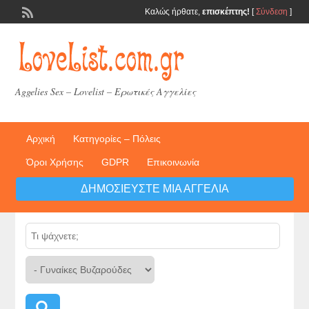
Καλώς ήρθατε,
επισκέπτης!
[
Σύνδεση
]
Aggelies Sex – Lovelist – Ερωτικές Αγγελίες
Αρχική
Κατηγορίες – Πόλεις
Όροι Χρήσης
GDPR
Επικοινωνία
ΔΗΜΟΣΙΕΎΣΤΕ ΜΙΑ ΑΓΓΕΛΊΑ