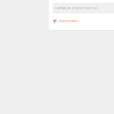
LISTING ID:
672581DC90E4F1A3
Report problem