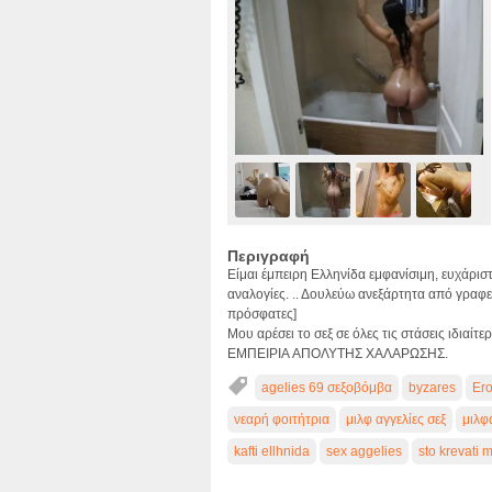
Περιγραφή
Είμαι έμπειρη Ελληνίδα εμφανίσιμη, ευχάρισ
αναλογίες. .. Δουλεύω ανεξάρτητα από γραφ
πρόσφατες]
Μου αρέσει το σεξ σε όλες τις στάσεις ιδι
ΕΜΠΕΙΡΙA ΑΠΟΛΥΤΗΣ ΧΑΛΑΡΩΣΗΣ.
agelies 69 σεξοβόμβα
byzares
Ero
νεαρή φοιτήτρια
μιλφ αγγελίες σεξ
μιλφ
kafti ellhnida
sex aggelies
sto krevati 