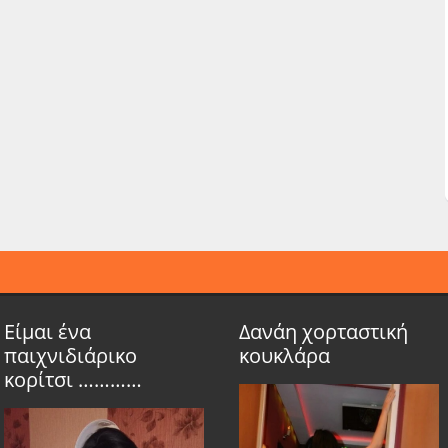
Είμαι ένα
Δανάη χορταστική
παιχνιδιάρικο
κουκλάρα
κορίτσι …………