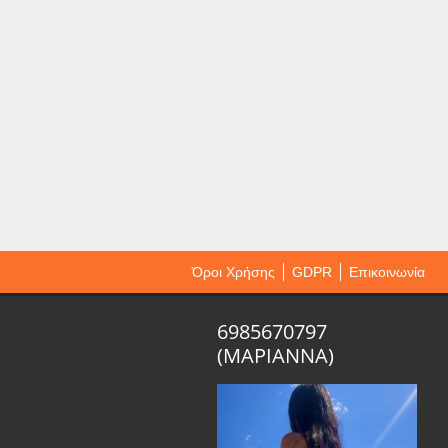
Όροι Χρήσης
GDPR
Επικοινωνία
6985670797
(ΜΑΡΙΑΝΝΑ)