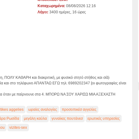
Καταχωρημένα:
08/08/2026 12:16
Λήγει:
3400 ημέρες, 16 ώρες
τη, ΠΟΛΥ ΚΑΘΑΡΗ και διακριτική, με φυσικό στητό στήθος και σέξι
εία και στο τηλέφωνο ΑΠΑΝΤΑΩ ΕΓΩ τηλ: 6989202347 [οι φωτογραφίες είναι
αίτερα όταν με παίρνουνε στα 4. ΜΠΟΡΩ ΝΑ ΣΟΥ ΧΑΡΙΣΩ ΜΙΑ ΑΞΕΧΑΣΤΗ
tikes aggelies
ωραίες αναλογίες
προσοπικέσ αγγελίες
άρα Ρωσίδα
μεγάλη καύλα
γυναίκες πουτάνεσ
ερωτικές υπηρεσίες
mou
vizites-sex