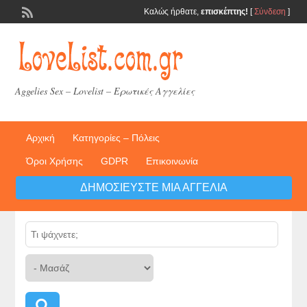
Καλώς ήρθατε,
επισκέπτης!
[
Σύνδεση
]
Aggelies Sex – Lovelist – Ερωτικές Αγγελίες
Αρχική
Κατηγορίες – Πόλεις
Όροι Χρήσης
GDPR
Επικοινωνία
ΔΗΜΟΣΙΕΎΣΤΕ ΜΙΑ ΑΓΓΕΛΊΑ