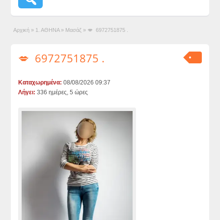
Αρχική
»
1. ΑΘΗΝΑ
»
Μασάζ
»
💋 6972751875 .
💋 6972751875 .
Καταχωρημένα:
08/08/2026 09:37
Λήγει:
336 ημέρες, 5 ώρες