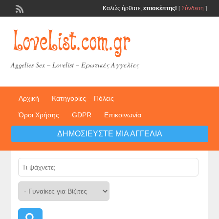
Καλώς ήρθατε,
επισκέπτης!
[
Σύνδεση
]
Aggelies Sex – Lovelist – Ερωτικές Αγγελίες
Αρχική
Κατηγορίες – Πόλεις
Όροι Χρήσης
GDPR
Επικοινωνία
ΔΗΜΟΣΙΕΎΣΤΕ ΜΙΑ ΑΓΓΕΛΊΑ