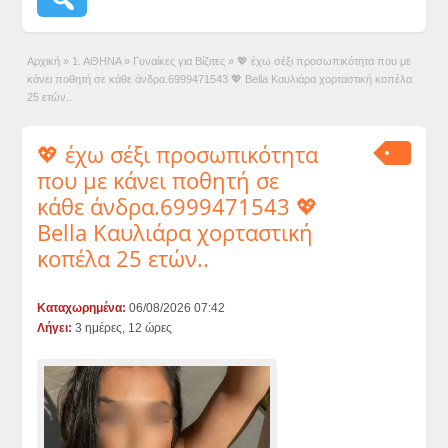
Αρχική
»
1. ΑΘΗΝΑ
»
Γυναίκες για Βίζιτες
»
💖 έχω σέξι προσωπικότητα που με
κάνει ποθητή σε κάθε άνδρα.6999471543 💖 Bella Καυλιάρα χορταστική κοπέλα
25 ετών..
💖 έχω σέξι προσωπικότητα
που με κάνει ποθητή σε
κάθε άνδρα.6999471543 💖
Bella Καυλιάρα χορταστική
κοπέλα 25 ετών..
Καταχωρημένα:
06/08/2026 07:42
Λήγει:
3 ημέρες, 12 ώρες