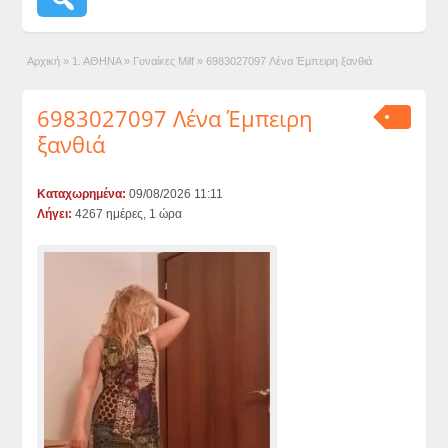
Αρχική
»
1. ΑΘΗΝΑ
»
Γυναίκες Milf
»
6983027097 Λένα Έμπειρη ξανθιά
6983027097 Λένα Έμπειρη
ξανθιά
Καταχωρημένα:
09/08/2026 11:11
Λήγει:
4267 ημέρες, 1 ώρα