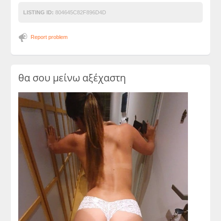
LISTING ID:
804645C82F896D4D
Report problem
θα σου μείνω αξέχαστη