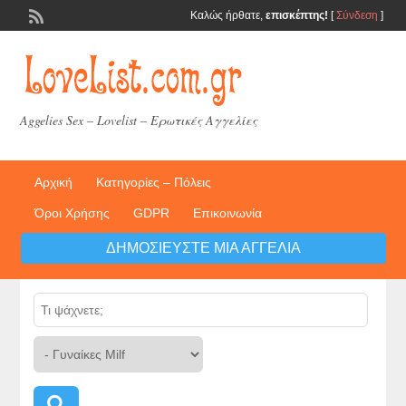
Καλώς ήρθατε,
επισκέπτης!
[
Σύνδεση
]
Aggelies Sex – Lovelist – Ερωτικές Αγγελίες
Αρχική
Κατηγορίες – Πόλεις
Όροι Χρήσης
GDPR
Επικοινωνία
ΔΗΜΟΣΙΕΎΣΤΕ ΜΙΑ ΑΓΓΕΛΊΑ