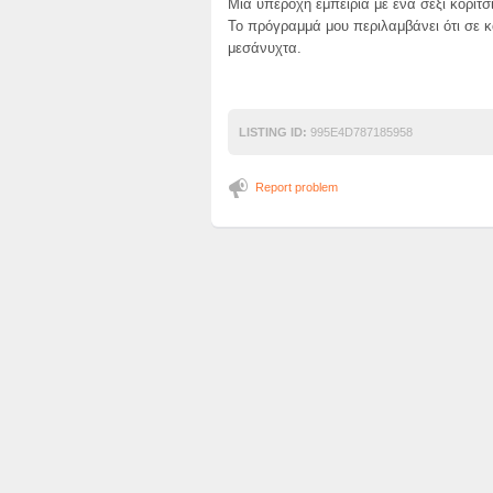
Μια υπέροχη εμπειρία με ένα σέξι κορίτσι 
Το πρόγραμμά μου περιλαμβάνει ότι σε κ
μεσάνυχτα.
LISTING ID:
995E4D787185958
Report problem