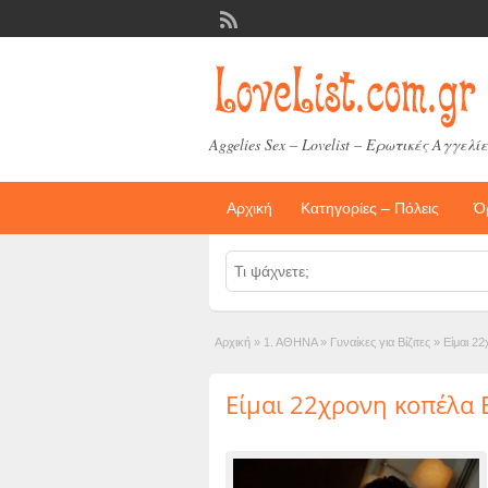
Aggelies Sex – Lovelist – Ερωτικές Αγγελίε
Αρχική
Κατηγορίες – Πόλεις
Ό
Αρχική
»
1. ΑΘΗΝΑ
»
Γυναίκες για Βίζιτες
»
Είμαι 2
Είμαι 22χρονη κοπέλα 