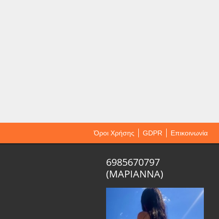
Όροι Χρήσης
GDPR
Επικοινωνία
6985670797
(ΜΑΡΙΑΝΝΑ)