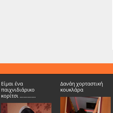
Είμαι ένα
Δανάη χορταστική
παιχνιδιάρικο
κουκλάρα
κορίτσι …………