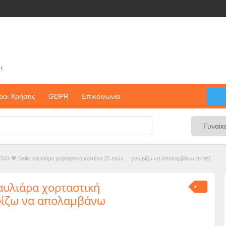
ς
ροι Χρήσης
GDPR
Επικοινωνία
543 💖 Bella Καυλιάρα χορταστική κοπέλα 25 ετών.. . γνωρίζω να απολαμβάνω το σεξ
αυλιάρα χορταστική
ωρίζω να απολαμβάνω