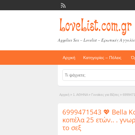
Aggelies Sex – Lovelist – Ερωτικές Αγγελίε
Αρχική
Κατηγορίες – Πόλεις
Ό
Αρχική
»
1. ΑΘΗΝΑ
»
Γυναίκες για Βίζιτες
»
6999471
6999471543 💖 Bella Κ
κοπέλα 25 ετών.. . γν
το σεξ