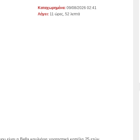
Καταχωρημένα:
09/08/2026 02:41
Λήγει:
11 ώρες, 52 λεπτά
υ είμαι η Bella καυλιάρα χορταστική κοπέλα 25 ετών..