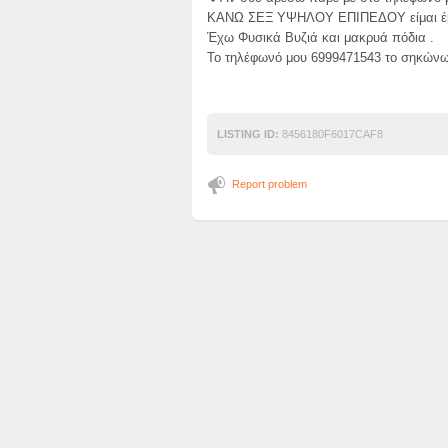
ΚΑΝΩ ΣΕΞ ΥΨΗΛΟΥ ΕΠΙΠΕΔΟΥ είμαι έμπ
Έχω Φυσικά Βυζιά και μακρυά πόδια .
Το τηλέφωνό μου 6999471543 το σηκώνω 
LISTING ID:
8456180F6017CAF8
Report problem