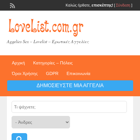
Καλώς ήρθατε,
επισκέπτης!
[
Σύνδεση
]
Aggelies Sex – Lovelist – Ερωτικές Αγγελίες
Αρχική
Κατηγορίες – Πόλεις
Όροι Χρήσης
GDPR
Επικοινωνία
ΔΗΜΟΣΙΕΎΣΤΕ ΜΙΑ ΑΓΓΕΛΊΑ