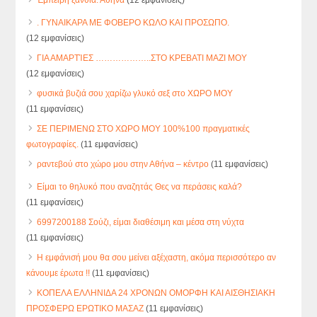
. ΓΥΝΑΙΚΑΡΑ ΜΕ ΦΟΒΕΡΟ ΚΩΛΟ ΚΑΙ ΠΡΟΣΩΠΟ.
(12 εμφανίσεις)
ΓΙΑ ΑΜΑΡΤΊΕΣ ………………..ΣΤΟ ΚΡΕΒΑΤΙ ΜΑΖΙ ΜΟΥ
(12 εμφανίσεις)
φυσικά βυζιά σου χαρίζω γλυκό σεξ στο ΧΩΡΟ ΜΟΥ
(11 εμφανίσεις)
ΣΕ ΠΕΡΙΜΕΝΩ ΣΤΟ ΧΩΡΟ ΜΟΥ 100%100 πραγματικές
φωτογραφίες.
(11 εμφανίσεις)
ραντεβού στο χώρο μου στην Αθήνα – κέντρο
(11 εμφανίσεις)
Είμαι το θηλυκό που αναζητάς Θες να περάσεις καλά?
(11 εμφανίσεις)
6997200188 Σούζι, είμαι διαθέσιμη και μέσα στη νύχτα
(11 εμφανίσεις)
Η εμφάνισή μου θα σου μείνει αξέχαστη, ακόμα περισσότερο αν
κάνουμε έρωτα !!
(11 εμφανίσεις)
ΚΟΠΕΛΑ ΕΛΛΗΝΙΔΑ 24 ΧΡΟΝΩΝ ΟΜΟΡΦΗ ΚΑΙ ΑΙΣΘΗΣΙΑΚΗ
ΠΡΟΣΦΕΡΩ ΕΡΩΤΙΚΟ ΜΑΣΑΖ
(11 εμφανίσεις)