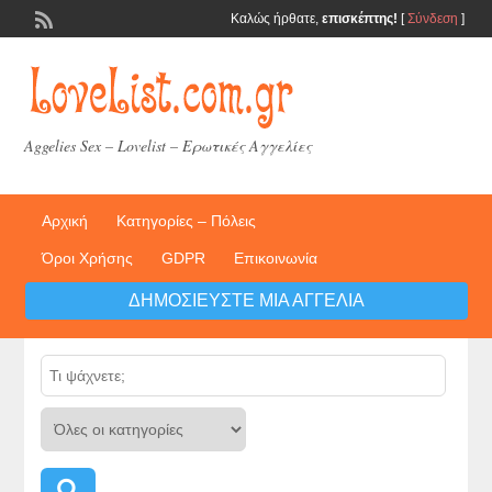
Καλώς ήρθατε,
επισκέπτης!
[
Σύνδεση
]
Aggelies Sex – Lovelist – Ερωτικές Αγγελίες
Αρχική
Κατηγορίες – Πόλεις
Όροι Χρήσης
GDPR
Επικοινωνία
ΔΗΜΟΣΙΕΎΣΤΕ ΜΙΑ ΑΓΓΕΛΊΑ