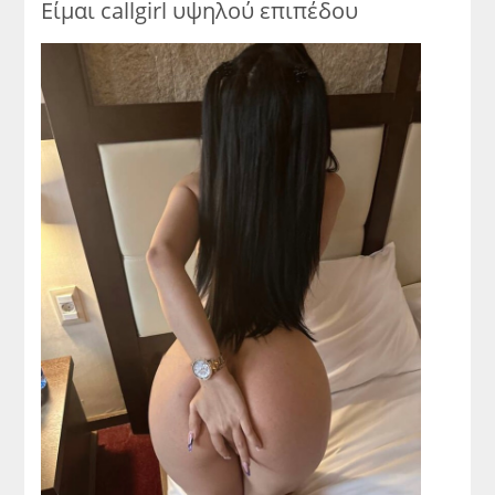
Είμαι callgirl υψηλού επιπέδου