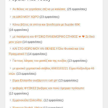
Αν θέλεις να χορτάσεις σεξ να με καλέσεις.
(25 εμφανίσεις)
σε ΔΙΚΟ ΜΟΥ ΧΩΡΟ
(23 εμφανίσεις)
Κάνω βίζιτες σε σπίτια και ξενοδοχεία με δωράκι 80€
(16 εμφανίσεις)
με πιασίματα και ΦΥΣΙΚΟ ΠΑΝΕΜΟΡΦΟ ΣΤΗΘΟΣ 💋 💝 Σε δικό
μου χώρο
(14 εμφανίσεις)
ΚΑΙ ΣΤΟ ΧΏΡΟ ΜΟΥ ΑΝ ΘΕΛΕΙΣ !! Όλα Φυσικά και όλα
Πραγματικά !!
(14 εμφανίσεις)
Για τους λάτρεις του μασάζ και της ευεξίας
(13 εμφανίσεις)
με φυσικό χορταστικό στήθος 6983193221 Είμαι Αλέξανδρα 46
ετών.
(13 εμφανίσεις)
Είμαι Ελληνίδα ανεξάρτητη call girl
(13 εμφανίσεις)
φοβερές ΦΥΣΙΚΕΣ βυζάρες και πολύ όμορφο πρόσωπο
(12 εμφανίσεις)
Εμμανουέλα Ελληνίδα .
(12 εμφανίσεις)
Έμπειρη ξανθιά. Αθήνα
(12 εμφανίσεις)